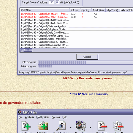
MP3Gain - Bestanden analyseren ...
Stap 4: Volume aanpassen
an de gevonden resultaten;