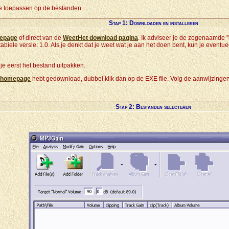
e toepassen op de bestanden.
Stap 1: Downloaden en installeren
epage
of direct van de
WeetHet download pagina
. Ik adviseer je de zogenaamde "
stabiele versie: 1.0. Als je denkt dat je weet wat je aan het doen bent, kun je eve
e eerst het bestand uitpakken.
 homepage
hebt gedownload, dubbel klik dan op de EXE file. Volg de aanwijzingen
Stap 2: Bestanden selecteren