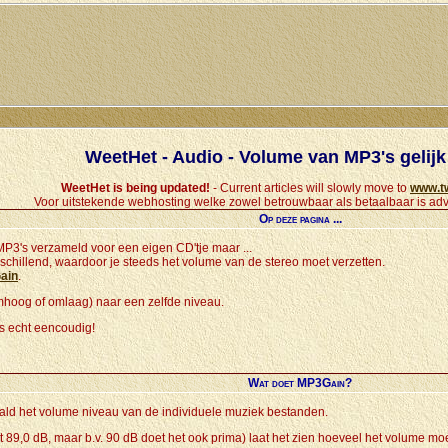
WeetHet - Audio - Volume van MP3's gelijk
WeetHet is being updated!
- Current articles will slowly move to
www.t
Voor uitstekende webhosting welke zowel betrouwbaar als betaalbaar is adv
Op deze pagina ...
MP3's verzameld voor een eigen CD'tje maar ...
chillend, waardoor je steeds het volume van de stereo moet verzetten.
ain
.
mhoog of omlaag) naar een zelfde niveau.
is echt eencoudig!
Wat doet MP3Gain?
ald het volume niveau van de individuele muziek bestanden.
 dit 89,0 dB, maar b.v. 90 dB doet het ook prima) laat het zien hoeveel het volum