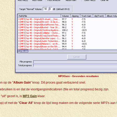
MP3Gain - Gevonden resultaten
n op de "
Album Gain
" knop. Dit proces gaat verbazend snel.
gebruiken is en dat de voortgangsindicatoren (file en total progress) bezig zijn.
"uit" gezet is, is
MP3 Gain
klaar.
op) of met de "
Clear
All
" knop de lijst leeg maken om de volgende serie MP3's aan te 