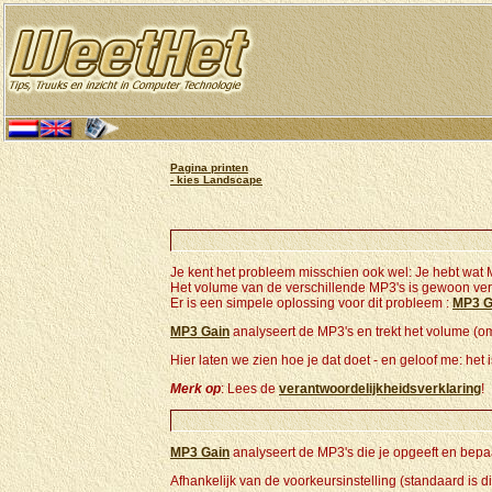
Pagina printen
- kies Landscape
Je kent het probleem misschien ook wel: Je hebt wat 
Het volume van de verschillende MP3's is gewoon vers
Er is een simpele oplossing voor dit probleem :
MP3 G
MP3 Gain
analyseert de MP3's en trekt het volume (o
Hier laten we zien hoe je dat doet - en geloof me: het 
Merk op
: Lees de
verantwoordelijkheidsverklaring
!
MP3 Gain
analyseert de MP3's die je opgeeft en bepa
Afhankelijk van de voorkeursinstelling (standaard is