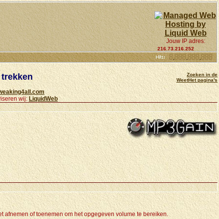
Jouw IP adres:
216.73.216.252
 trekken
Zoeken in de
WeetHet pagina's
weaking4all.com
iseren wij:
LiquidWeb
e moet afnemen of toenemen om het opgegeven volume te bereiken.